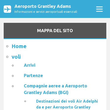
Aeroporto Grantley Adams
Informazioni e servizi aeroportuali essenziali
MAPPA DEL SITO
Home
voli
Arrivi
Partenze
Compagnie aeree a Aeroporto
Grantley Adams (BGI)
Destinazioni dei voli Air Adelphi
da e per Aeroporto Grantley