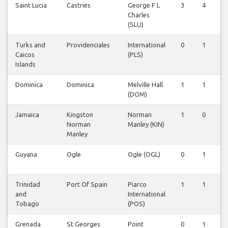
Saint Lucia
Castries
George F L
3
4
Charles
(SLU)
Turks and
Providenciales
International
0
1
Caicos
(PLS)
Islands
Dominica
Dominica
Melville Hall
1
1
(DOM)
Jamaica
Kingston
Norman
1
0
Norman
Manley (KIN)
Manley
Guyana
Ogle
Ogle (OGL)
0
1
Trinidad
Port Of Spain
Piarco
1
1
and
International
Tobago
(POS)
Grenada
St Georges
Point
0
1