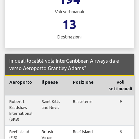
Voli settimanali
13
Destinazioni
In quali località vola InterCaribbean Airways da e
verso Aeroporto Grantley Adams?
Aeroporto
il paese
Posizione
Voli
settimanali
Robert L
Saint Kitts
Basseterre
9
Bradshaw
and Nevis
International
(SKB)
Beef Island
British
Beef Island
6
(EIS)
Virgin