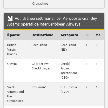
Grenadines
Voli di linea settimanali per Aeroporto Grantley
Adams operati da InterCaribbean Airways
il paese
Destinazione
Aeroporto
lu
ma
British
Beef Island
Beef Island
1
0
Virgin
(EIS)
Islands
Guyana
Georgetown
Cheddi
2
1
Cheddi Jagan
Jagan
International
(GEO)
Saint
St Vincent
E. T. Joshua
2
1
Vincent and
(SVD)
the
Grenadines