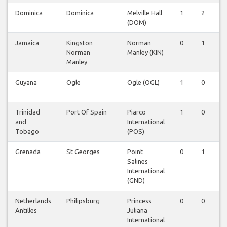
Dominica
Dominica
Melville Hall
1
2
(DOM)
Jamaica
Kingston
Norman
0
1
Norman
Manley (KIN)
Manley
Guyana
Ogle
Ogle (OGL)
1
0
Trinidad
Port Of Spain
Piarco
1
0
and
International
Tobago
(POS)
Grenada
St Georges
Point
0
1
Salines
International
(GND)
Netherlands
Philipsburg
Princess
0
0
Antilles
Juliana
International