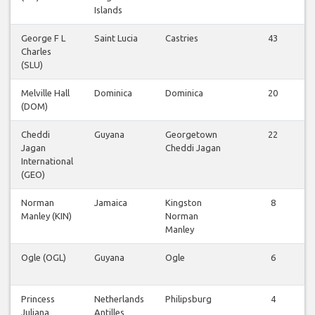
Islands
George F L
Saint Lucia
Castries
43
Charles
(SLU)
Melville Hall
Dominica
Dominica
20
(DOM)
Cheddi
Guyana
Georgetown
22
Jagan
Cheddi Jagan
International
(GEO)
Norman
Jamaica
Kingston
8
Manley (KIN)
Norman
Manley
Ogle (OGL)
Guyana
Ogle
6
Princess
Netherlands
Philipsburg
4
Juliana
Antilles