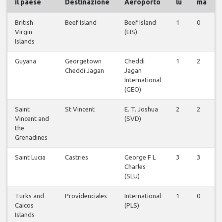
il paese
Destinazione
Aeroporto
lu
ma
British
Beef Island
Beef Island
1
0
Virgin
(EIS)
Islands
Guyana
Georgetown
Cheddi
1
2
Cheddi Jagan
Jagan
International
(GEO)
Saint
St Vincent
E. T. Joshua
2
2
Vincent and
(SVD)
the
Grenadines
Saint Lucia
Castries
George F L
3
3
Charles
(SLU)
Turks and
Providenciales
International
1
0
Caicos
(PLS)
Islands