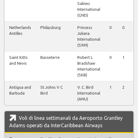
Salines
International
(GND)
Netherlands
Philipsburg
Princess
0
0
Antilles
Juliana
International
(SXM)
Saint Kitts
Basseterre
Robert L
0
1
and Nevis
Bradshaw
International
(SKB)
Antigua and
St Johns V C
V. C. Bird
1
2
Barbuda
Bird
International
(ANU)
Voli di linea settimanali da Aeroporto Grantley
Adams operati da InterCaribbean Airways