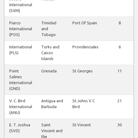
International
(SXM)
Piarco
Trinidad
Port Of Spain
8
International
and
(POS)
Tobago
International
Turks and
Providenciales
6
(PLS)
Caicos
Islands
Point
Grenada
St Georges
11
Salines
International
(GND)
V. C. Bird
Antigua and
St Johns V C
21
International
Barbuda
Bird
(ANU)
E. T. Joshua
Saint
St Vincent
30
(SVD)
Vincent and
the