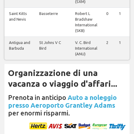
(SXM)
Saint Kitts
Basseterre
Robert L
0
1
and Nevis
Bradshaw
International
(SKB)
Antigua and
St Johns V C
V. C. Bird
2
1
Barbuda
Bird
International
(ANU)
Organizzazione di una
vacanza o viaggio d'affari...
Prenota in anticipo
Auto a noleggio
presso Aeroporto Grantley Adams
per enormi risparmi.