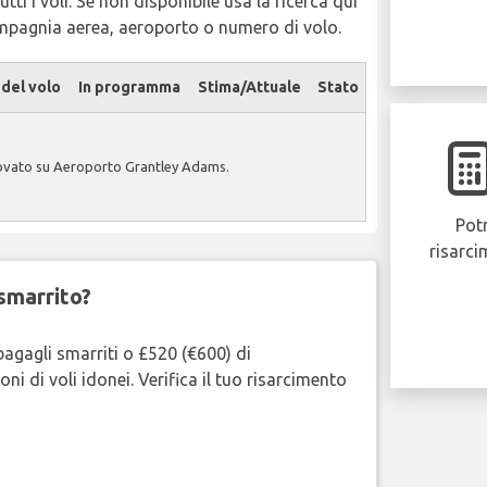
tti i voli. Se non disponibile usa la ricerca qui
ompagnia aerea, aeroporto o numero di volo.
del volo
In programma
Stima/Attuale
Stato
rovato su Aeroporto Grantley Adams.
Potr
risarci
smarrito?
bagagli smarriti o £520 (€600) di
oni di voli idonei. Verifica il tuo risarcimento