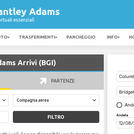
antley Adams
rtuali essenziali
UTO
TRASFERIMENTI
PARCHEGGIO
INFO
H
ams Arrivi (BGI)
PARTENZE
FILTRO