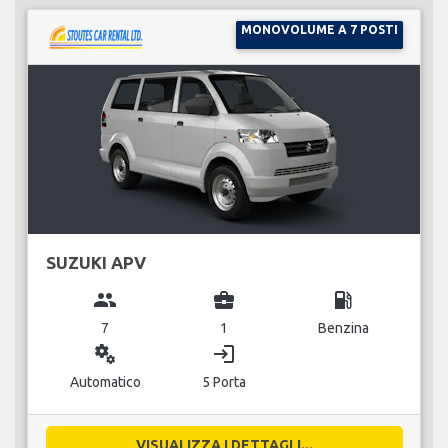
MONOVOLUME A 7 POSTI
SUZUKI APV
group
business_center
local_gas_station
7
1
Benzina
miscellaneous_services
login
Automatico
5 Porta
VISUALIZZA I DETTAGLI...