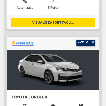
miscellaneous_services
login
Automatico
5 Porta
VISUALIZZA I DETTAGLI...
COMPATTA
TOYOTA COROLLA
group
business_center
local_gas_station