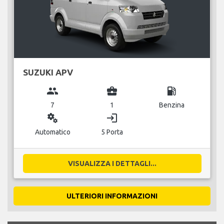
SUZUKI APV
group
business_center
local_gas_station
7
1
Benzina
miscellaneous_services
login
Automatico
5 Porta
VISUALIZZA I DETTAGLI...
ULTERIORI INFORMAZIONI