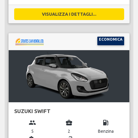
VISUALIZZA I DETTAGLI...
ECONOMICA
SUZUKI SWIFT
group
business_center
local_gas_station
5
2
Benzina