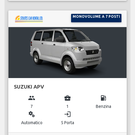
MONOVOLUME A 7 POSTI
SUZUKI APV
group
business_center
local_gas_station
7
1
Benzina
miscellaneous_services
login
Automatico
5 Porta