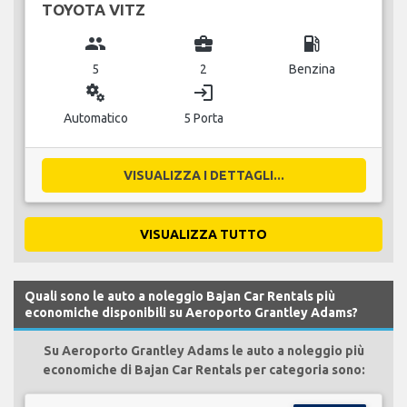
TOYOTA VITZ
group
business_center
local_gas_station
5
2
Benzina
miscellaneous_services
login
Automatico
5 Porta
VISUALIZZA I DETTAGLI...
VISUALIZZA TUTTO
Quali sono le auto a noleggio Bajan Car Rentals più
economiche disponibili su Aeroporto Grantley Adams?
Su Aeroporto Grantley Adams le auto a noleggio più
economiche di Bajan Car Rentals per categoria sono: