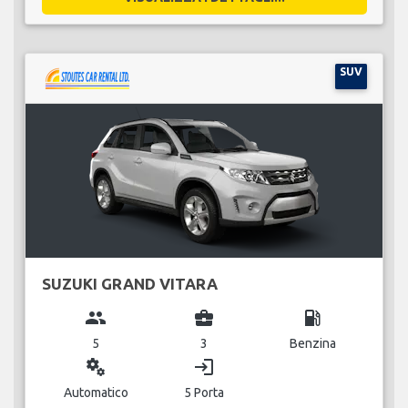
SUV
SUZUKI GRAND VITARA
group
business_center
local_gas_station
5
3
Benzina
miscellaneous_services
login
Automatico
5 Porta