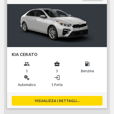
KIA CERATO
group
business_center
local_gas_station
5
3
Benzina
miscellaneous_services
login
Automatico
5 Porta
VISUALIZZA I DETTAGLI...