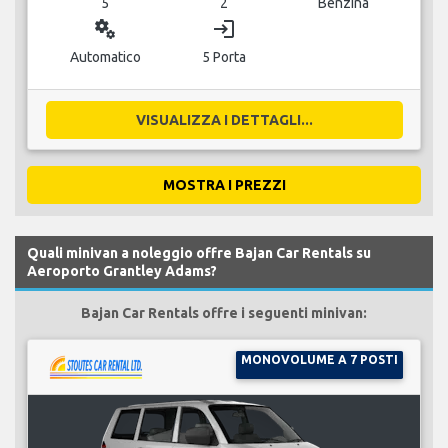
5
2
Benzina
miscellaneous_services
login
Automatico
5 Porta
VISUALIZZA I DETTAGLI...
MOSTRA I PREZZI
Quali minivan a noleggio offre Bajan Car Rentals su
Aeroporto Grantley Adams?
Bajan Car Rentals offre i seguenti minivan:
MONOVOLUME A 7 POSTI