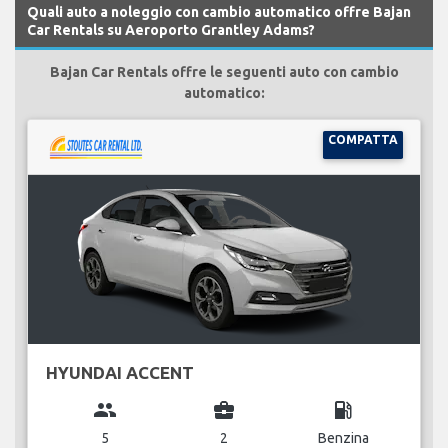
Quali auto a noleggio con cambio automatico offre Bajan
Car Rentals su Aeroporto Grantley Adams?
Bajan Car Rentals offre le seguenti auto con cambio
automatico:
COMPATTA
HYUNDAI ACCENT
group
business_center
local_gas_station
5
2
Benzina