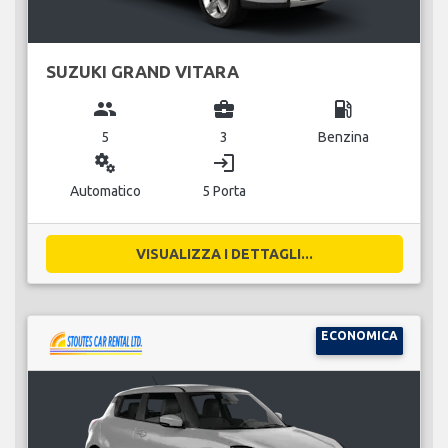
SUZUKI GRAND VITARA
group
business_center
local_gas_station
5
3
Benzina
miscellaneous_services
login
Automatico
5 Porta
VISUALIZZA I DETTAGLI...
ECONOMICA