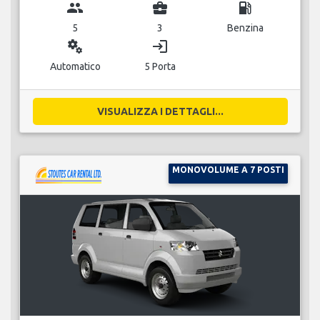
group
business_center
local_gas_station
5
3
Benzina
miscellaneous_services
login
Automatico
5 Porta
VISUALIZZA I DETTAGLI...
MONOVOLUME A 7 POSTI