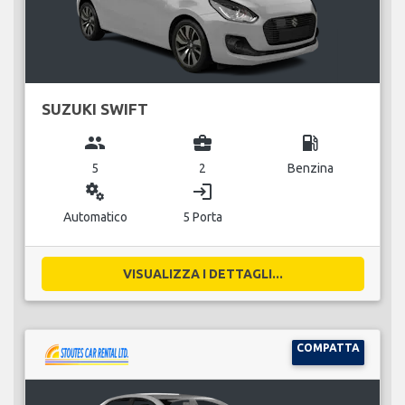
SUZUKI SWIFT
group
business_center
local_gas_station
5
2
Benzina
miscellaneous_services
login
Automatico
5 Porta
VISUALIZZA I DETTAGLI...
COMPATTA