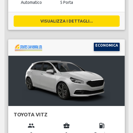
Automatico
5 Porta
VISUALIZZA I DETTAGLI...
ECONOMICA
TOYOTA VITZ
group
business_center
local_gas_station