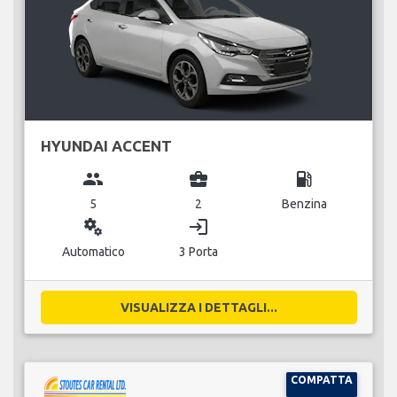
HYUNDAI ACCENT
group
business_center
local_gas_station
5
2
Benzina
miscellaneous_services
login
Automatico
3 Porta
VISUALIZZA I DETTAGLI...
COMPATTA