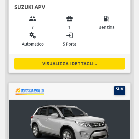
SUZUKI APV
group
business_center
local_gas_station
7
1
Benzina
miscellaneous_services
login
Automatico
5 Porta
VISUALIZZA I DETTAGLI...
SUV