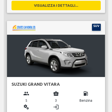
VISUALIZZA I DETTAGLI...
SUV
SUZUKI GRAND VITARA
group
business_center
local_gas_station
5
3
Benzina
miscellaneous_services
login