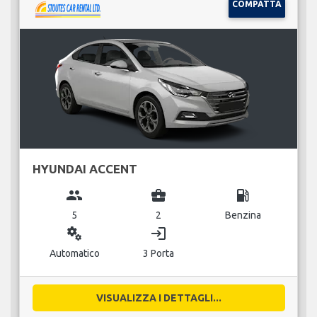
COMPATTA
HYUNDAI ACCENT
group
business_center
local_gas_station
5
2
Benzina
miscellaneous_services
login
Automatico
3 Porta
VISUALIZZA I DETTAGLI...