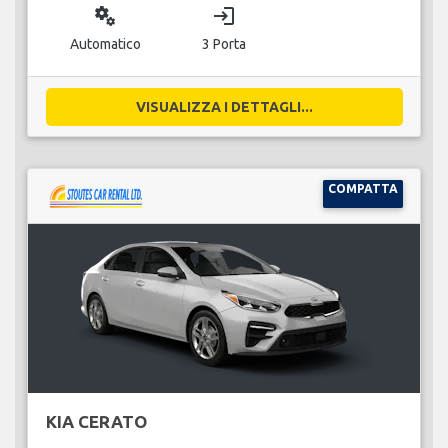
miscellaneous_services
login
Automatico
3 Porta
VISUALIZZA I DETTAGLI...
COMPATTA
KIA CERATO