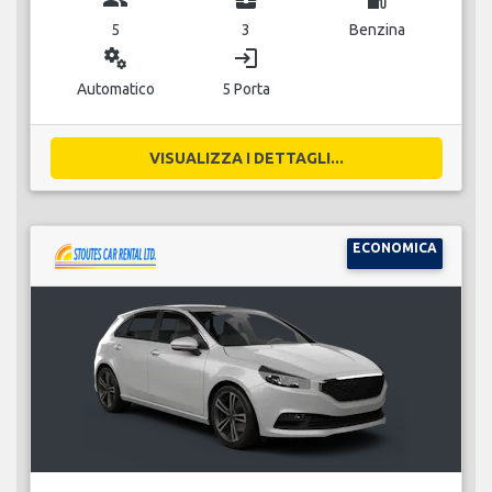
5
3
Benzina
miscellaneous_services
login
Automatico
5 Porta
VISUALIZZA I DETTAGLI...
ECONOMICA