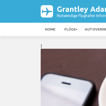
Grantley Ada
Notwendige Flughafen Infor
HOME
FLÜGE
AUTOVERM
}