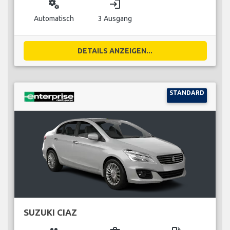
miscellaneous_services
login
Automatisch
3 Ausgang
DETAILS ANZEIGEN...
STANDARD
SUZUKI CIAZ