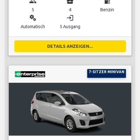
group
business_center
local_gas_station
5
4
Benzin
miscellaneous_services
login
Automatisch
5 Ausgang
DETAILS ANZEIGEN...
7-SITZER MINIVAN