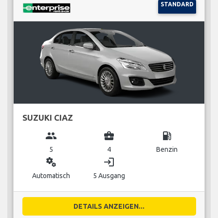
STANDARD
SUZUKI CIAZ
group
business_center
local_gas_station
5
4
Benzin
miscellaneous_services
login
Automatisch
5 Ausgang
DETAILS ANZEIGEN...