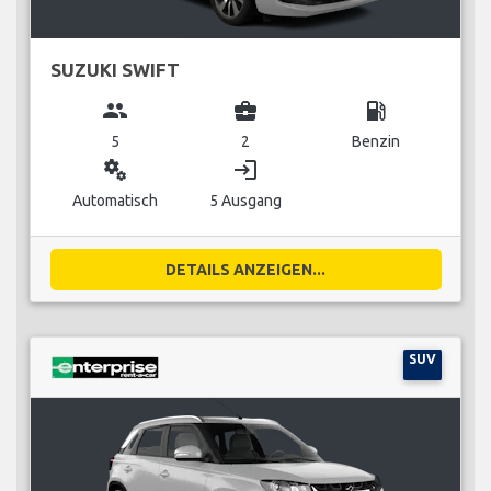
SUZUKI SWIFT
group
business_center
local_gas_station
5
2
Benzin
miscellaneous_services
login
Automatisch
5 Ausgang
DETAILS ANZEIGEN...
SUV