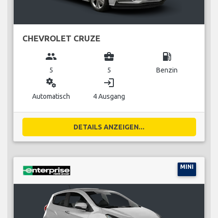
CHEVROLET CRUZE
group
business_center
local_gas_station
5
5
Benzin
miscellaneous_services
login
Automatisch
4 Ausgang
DETAILS ANZEIGEN...
MINI