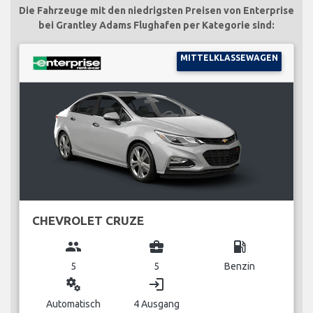
Die Fahrzeuge mit den niedrigsten Preisen von Enterprise
bei Grantley Adams Flughafen per Kategorie sind:
MITTELKLASSEWAGEN
CHEVROLET CRUZE
group
business_center
local_gas_station
5
5
Benzin
miscellaneous_services
login
Automatisch
4 Ausgang