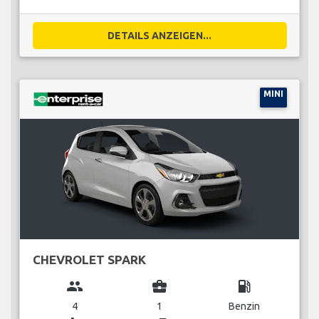
DETAILS ANZEIGEN...
MINI
CHEVROLET SPARK
group
business_center
local_gas_station
4
1
Benzin