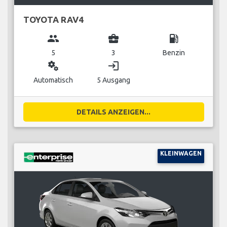
TOYOTA RAV4
group
business_center
local_gas_station
5
3
Benzin
miscellaneous_services
login
Automatisch
5 Ausgang
DETAILS ANZEIGEN...
KLEINWAGEN