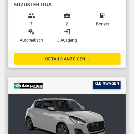
SUZUKI ERTIGA
group
business_center
local_gas_station
7
2
Benzin
miscellaneous_services
login
Automatisch
5 Ausgang
DETAILS ANZEIGEN...
KLEINWAGEN