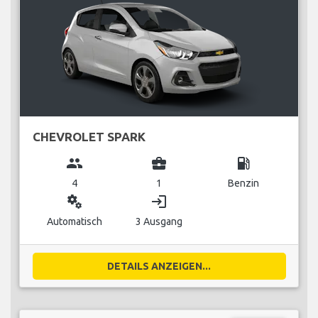
CHEVROLET SPARK
group
business_center
local_gas_station
4
1
Benzin
miscellaneous_services
login
Automatisch
3 Ausgang
DETAILS ANZEIGEN...