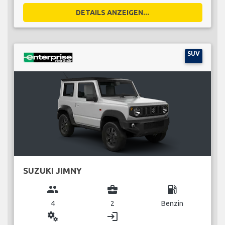
DETAILS ANZEIGEN...
SUV
SUZUKI JIMNY
group
business_center
local_gas_station
4
2
Benzin
miscellaneous_services
login