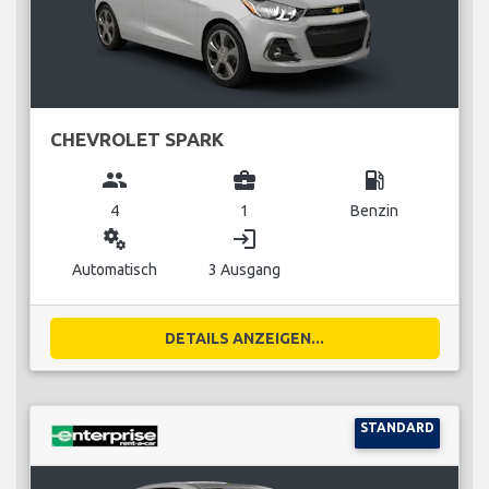
CHEVROLET SPARK
group
business_center
local_gas_station
4
1
Benzin
miscellaneous_services
login
Automatisch
3 Ausgang
DETAILS ANZEIGEN...
STANDARD