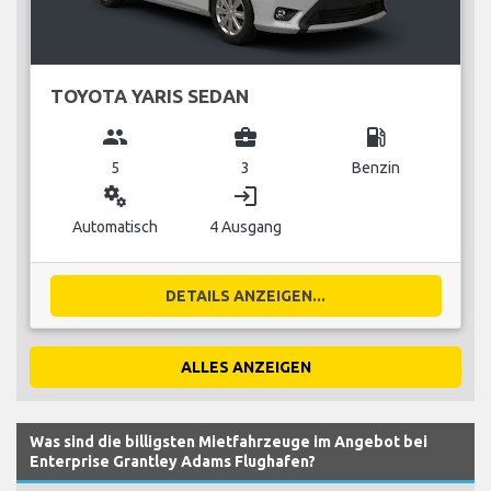
TOYOTA YARIS SEDAN
group
business_center
local_gas_station
5
3
Benzin
miscellaneous_services
login
Automatisch
4 Ausgang
DETAILS ANZEIGEN...
ALLES ANZEIGEN
Was sind die billigsten Mietfahrzeuge im Angebot bei
Enterprise Grantley Adams Flughafen?