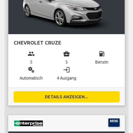
CHEVROLET CRUZE
group
business_center
local_gas_station
5
5
Benzin
miscellaneous_services
login
Automatisch
4 Ausgang
DETAILS ANZEIGEN...
MINI