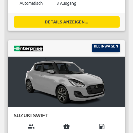
Automatisch
3 Ausgang
DETAILS ANZEIGEN...
KLEINWAGEN
SUZUKI SWIFT
group
business_center
local_gas_station