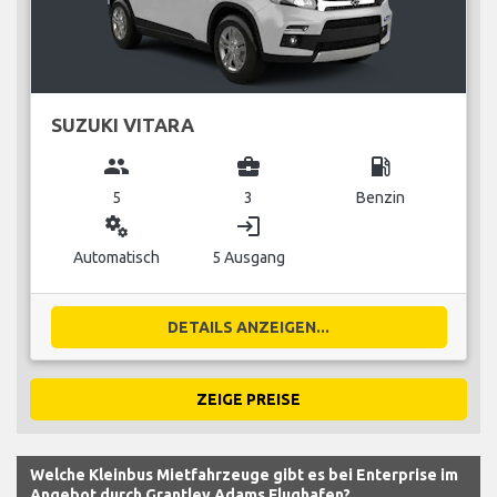
SUZUKI VITARA
group
business_center
local_gas_station
5
3
Benzin
miscellaneous_services
login
Automatisch
5 Ausgang
DETAILS ANZEIGEN...
ZEIGE PREISE
Welche Kleinbus Mietfahrzeuge gibt es bei Enterprise im
Angebot durch Grantley Adams Flughafen?