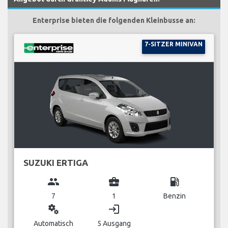
Enterprise bieten die folgenden Kleinbusse an:
7-SITZER MINIVAN
SUZUKI ERTIGA
group
business_center
local_gas_station
7
1
Benzin
miscellaneous_services
login
Automatisch
5 Ausgang