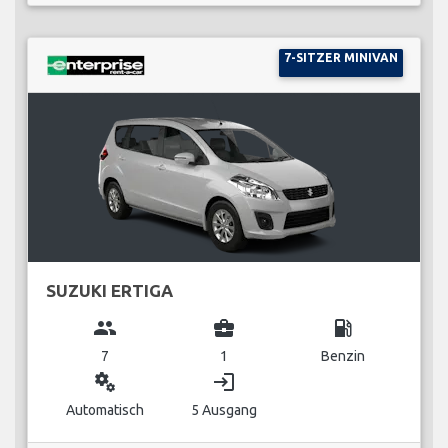
7-SITZER MINIVAN
SUZUKI ERTIGA
group
business_center
local_gas_station
7
1
Benzin
miscellaneous_services
login
Automatisch
5 Ausgang