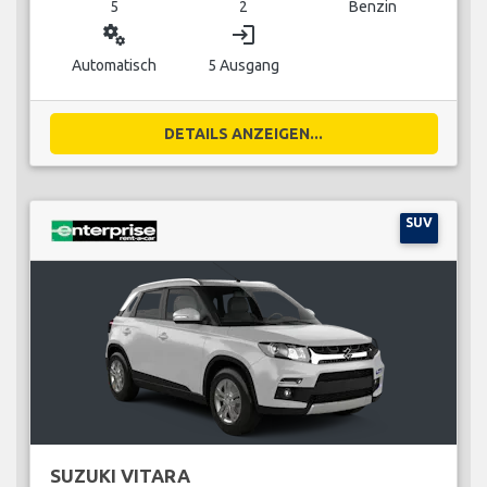
5
2
Benzin
miscellaneous_services
login
Automatisch
5 Ausgang
DETAILS ANZEIGEN...
SUV
SUZUKI VITARA