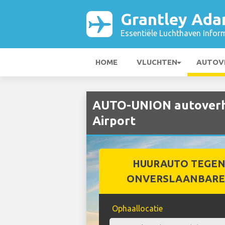
Grantley Ada
Essentiële Luchthaven Infor
HOME
VLUCHTEN
AUTOV
AUTO-UNION autoverhu
Airport
HUURAUTO TEGEN
ONVERSLAANBARE 
Ophaallocatie