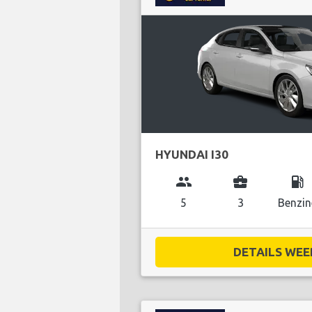
HYUNDAI I30
group
business_center
local_gas_station
5
3
Benzin
DETAILS WEE