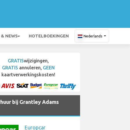
 & NEWS
HOTELBOEKINGEN
Nederlands
GRATIS
wijzigingen,
GRATIS
annuleren,
GEEN
kaartverwerkingskosten!
huur bij Grantley Adams
Europcar