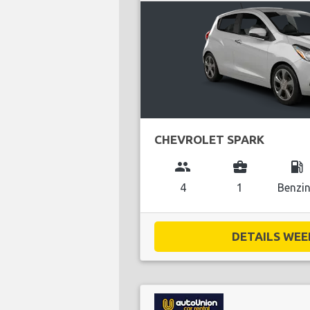
CHEVROLET SPARK
group
business_center
local_gas_station
4
1
Benzi
DETAILS WEE