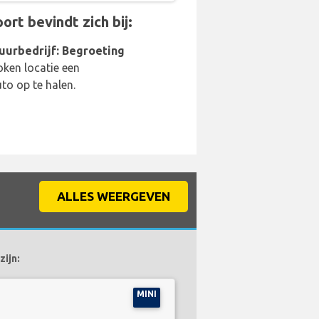
rt bevindt zich bij:
uurbedrijf: Begroeting
oken locatie een
o op te halen.
ALLES WEERGEVEN
zijn:
MINI