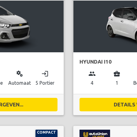
HYUNDAI I10
miscellaneous_services
login
group
business_center
ne
Automaat
5 Portier
4
1
B
RGEVEN...
DETAILS 
COMPACT