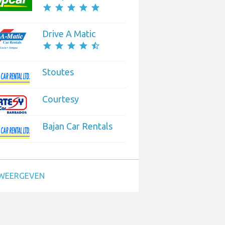
star
star
star
star
star
Drive A Matic
star
star
star
star
star_half
Stoutes
Courtesy
Bajan Car Rentals
WEERGEVEN