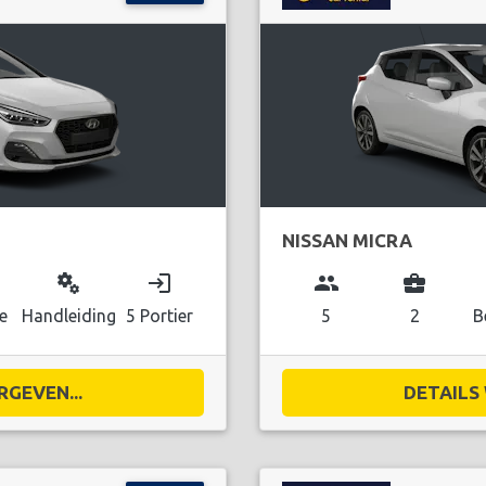
NISSAN MICRA
miscellaneous_services
login
group
business_center
e
Handleiding
5 Portier
5
2
B
RGEVEN...
DETAILS 