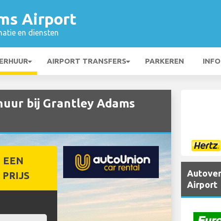
ms Airport
matie en diensten
ERHUUR
AIRPORT TRANSFERS
PARKEREN
INFO
ur bij Grantley Adams
 EEN
Autover
PRIJS
Airport