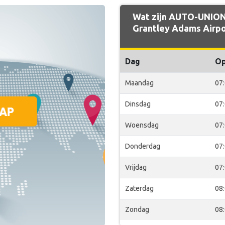
Wat zijn AUTO-UNION 
Grantley Adams Airpo
Dag
O
Maandag
07
Dinsdag
07
Woensdag
07
Donderdag
07
Vrijdag
07
Zaterdag
08
Zondag
08