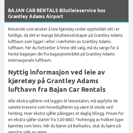
`
BAJAN CAR RENTALS Bilutleieservice hos
Grantley Adams Airport
Reisende som ønsker å leie kjøretøy under oppholdet sitt i er
heldige, da det er mange bilutleieselskaper på Grantley Adams
lufthavn som ligger i eller i nærheten av Grantley Adams
lufthavn. Før du fortsetter å finne ditt valg, må du sørge for å
hente bagasjen din fra bagasjeområdet på Grantley Adams
internasjonale lufthavn.
Nyttig informasjon ved leie av
kjøretøy på Grantley Adams
lufthavn fra Bajan Car Rentals
Alle ekstra sjåfører må legges til leieavtalen, må oppfylle de
samme kravene som hovedsjåføren og være til stede ved
henting. Hver ekstra sjåfør pålegges et daglig tillegg. Prisen for
en ekstra sjåfør starter fra 3,00 BBD. *Avhengig av hvilken type
kjøretøy som leies. Når du kjører på Barbados, skal du kjøre på
venstre side av veien.