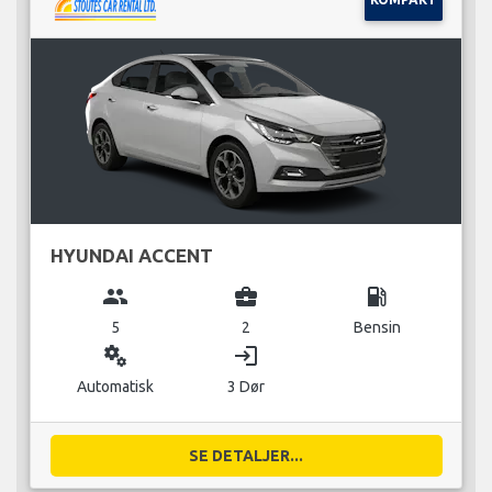
HYUNDAI ACCENT
group
business_center
local_gas_station
5
2
Bensin
miscellaneous_services
login
Automatisk
3 Dør
SE DETALJER...