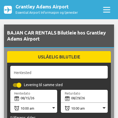
Grantley Adams Airport
Essential Airport Informasjon og tjenester
BAJAN CAR RENTALS Bilutleie hos Grantley
Adams Airport
USLÅELIG BILUTLEIE
Hentested
Levering til samme sted
Hentedato
Returdato
Sjåførens alder: