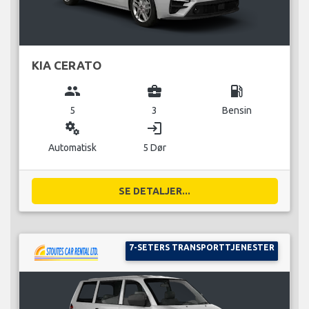
KIA CERATO
group
business_center
local_gas_station
5
3
Bensin
miscellaneous_services
login
Automatisk
5 Dør
SE DETALJER...
7-SETERS TRANSPORTTJENESTER