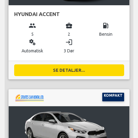
HYUNDAI ACCENT
group
business_center
local_gas_station
5
2
Bensin
miscellaneous_services
login
Automatisk
3 Dør
SE DETALJER...
KOMPAKT