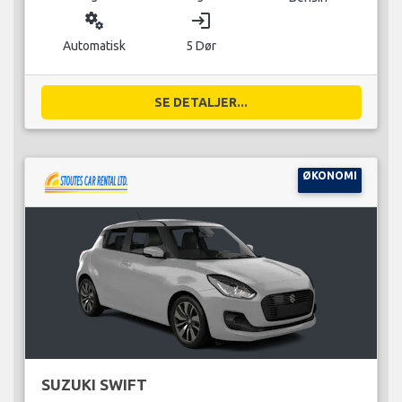
miscellaneous_services
login
Automatisk
5 Dør
SE DETALJER...
ØKONOMI
SUZUKI SWIFT