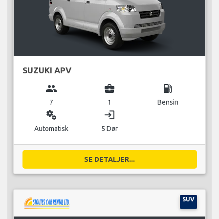
SUZUKI APV
group
business_center
local_gas_station
7
1
Bensin
miscellaneous_services
login
Automatisk
5 Dør
SE DETALJER...
SUV