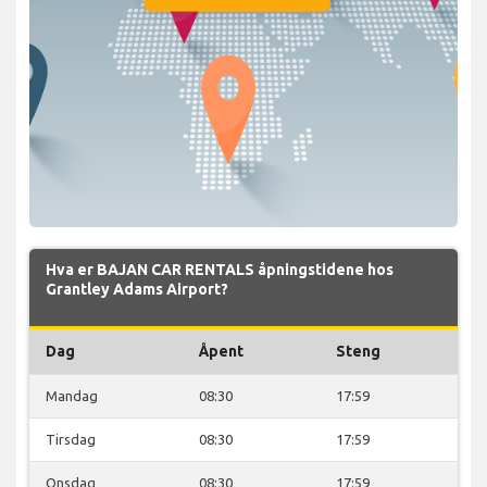
Hva er BAJAN CAR RENTALS åpningstidene hos
Grantley Adams Airport?
Dag
Åpent
Steng
Mandag
08:30
17:59
Tirsdag
08:30
17:59
Onsdag
08:30
17:59