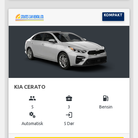
KOMPAKT
KIA CERATO
group
business_center
local_gas_station
5
3
Bensin
miscellaneous_services
login
Automatisk
5 Dør