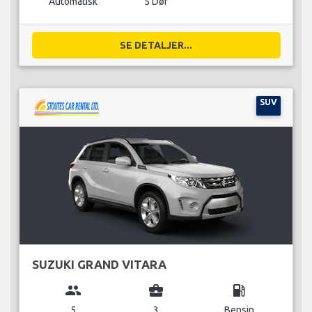
Automatisk
5 Dør
SE DETALJER...
SUV
SUZUKI GRAND VITARA
group
business_center
local_gas_station
5
3
Bensin