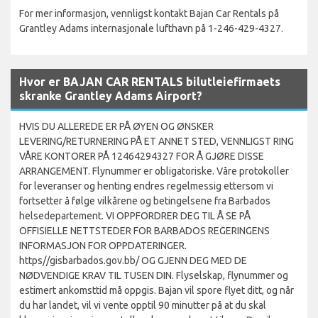
For mer informasjon, vennligst kontakt Bajan Car Rentals på
Grantley Adams internasjonale lufthavn på 1-246-429-4327.
Hvor er BAJAN CAR RENTALS bilutleiefirmaets
skranke Grantley Adams Airport?
HVIS DU ALLEREDE ER PÅ ØYEN OG ØNSKER
LEVERING/RETURNERING PÅ ET ANNET STED, VENNLIGST RING
VÅRE KONTORER PÅ 12464294327 FOR Å GJØRE DISSE
ARRANGEMENT. Flynummer er obligatoriske. Våre protokoller
for leveranser og henting endres regelmessig ettersom vi
fortsetter å følge vilkårene og betingelsene fra Barbados
helsedepartement. VI OPPFORDRER DEG TIL Å SE PÅ
OFFISIELLE NETTSTEDER FOR BARBADOS REGERINGENS
INFORMASJON FOR OPPDATERINGER.
https//gisbarbados.gov.bb/ OG GJENN DEG MED DE
NØDVENDIGE KRAV TIL TUSEN DIN. Flyselskap, flynummer og
estimert ankomsttid må oppgis. Bajan vil spore flyet ditt, og når
du har landet, vil vi vente opptil 90 minutter på at du skal