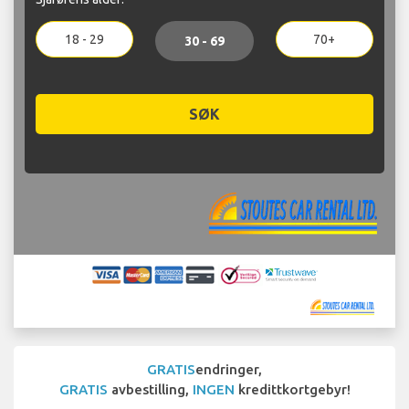
18 - 29
70+
30 - 69
SØK
GRATIS
endringer,
GRATIS
avbestilling,
INGEN
kredittkortgebyr!