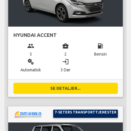
HYUNDAI ACCENT
group
business_center
local_gas_station
5
2
Bensin
miscellaneous_services
login
Automatisk
3 Dør
SE DETALJER...
7-SETERS TRANSPORTTJENESTER