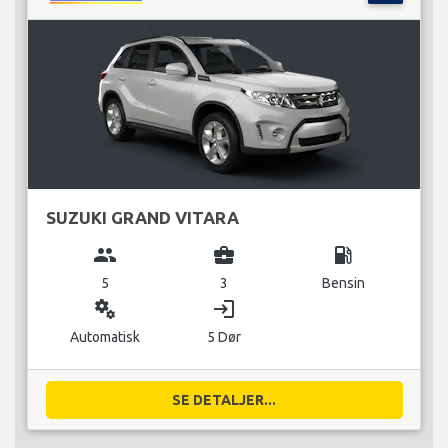
SUZUKI GRAND VITARA
group
business_center
local_gas_station
5
3
Bensin
miscellaneous_services
login
Automatisk
5 Dør
SE DETALJER...