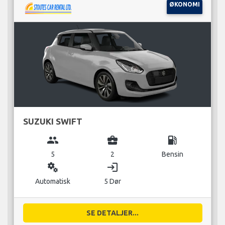
ØKONOMI
SUZUKI SWIFT
group
business_center
local_gas_station
5
2
Bensin
miscellaneous_services
login
Automatisk
5 Dør
SE DETALJER...