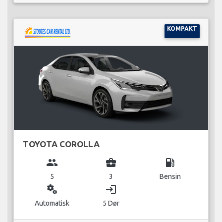
KOMPAKT
TOYOTA COROLLA
group
business_center
local_gas_station
5
3
Bensin
miscellaneous_services
login
Automatisk
5 Dør