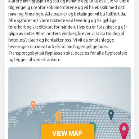
klarere immigrasjon og toll og komme deg ut til oss. De vil være
tilgjengelig utenfor ankomstdørene og vil ha et skilt med ditt
navn og firmalogo. Alle papirer og betalinger vil bli fullført da.
Alle sjåfører må være tilstede ved levering og ha gyldige
førerkort og kredittkort for hånden. Hvis du er forsinket og går
glipp av dette 90-minutters vinduet, krever vi at du tar deg til
hotellet/villaen og kontakter oss. Vi vil da omplanlegge
leveringen din med forbehold om tilgjengelige tider.
Transportgebyr på flyplassen skal betales for alle flyplassleie
og legges til ved skranken.