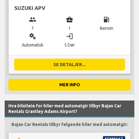
SUZUKI APV
group
business_center
local_gas_station
7
1
Bensin
miscellaneous_services
login
Automatisk
5 Dør
SE DETALJER...
MER INFO
Hva bilutleie for biler med automatgir tilbyr Bajan Car
Rentals Grantley Adams Airport?
Bajan Car Rentals tilbyr følgende biler med automatgir:
KOMPAKT