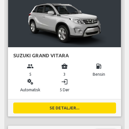
SUZUKI GRAND VITARA
group
business_center
local_gas_station
5
3
Bensin
miscellaneous_services
login
Automatisk
5 Dør
SE DETALJER...