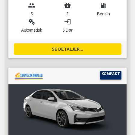
group
business_center
local_gas_station
5
2
Bensin
miscellaneous_services
login
Automatisk
5 Dør
SE DETALJER...
KOMPAKT