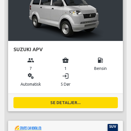
SUZUKI APV
group
business_center
local_gas_station
7
1
Bensin
miscellaneous_services
login
Automatisk
5 Dør
SE DETALJER...
SUV