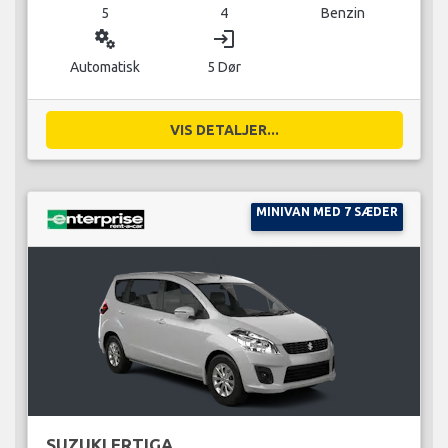
5
4
Benzin
miscellaneous_services
login
Automatisk
5 Dør
VIS DETALJER...
MINIVAN MED 7 SÆDER
SUZUKI ERTIGA