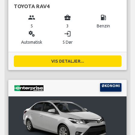
TOYOTA RAV4
group
business_center
local_gas_station
5
3
Benzin
miscellaneous_services
login
Automatisk
5 Dør
VIS DETALJER...
ØKONOMI