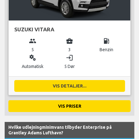
SUZUKI VITARA
group
business_center
local_gas_station
5
3
Benzin
miscellaneous_services
login
Automatisk
5 Dør
VIS DETALJER...
VIS PRISER
Hvilke udlejningminimvans tilbyder Enterprise på
Grantley Adams Lufthavn?