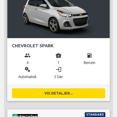
CHEVROLET SPARK
group
business_center
local_gas_station
4
1
Benzin
miscellaneous_services
login
Automatisk
3 Dør
VIS DETALJER...
STANDARD