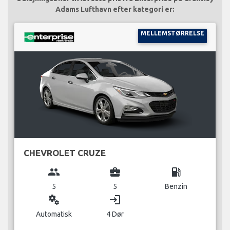
Adams Lufthavn efter kategori er:
MELLEMSTØRRELSE
CHEVROLET CRUZE
group
business_center
local_gas_station
5
5
Benzin
miscellaneous_services
login
Automatisk
4 Dør