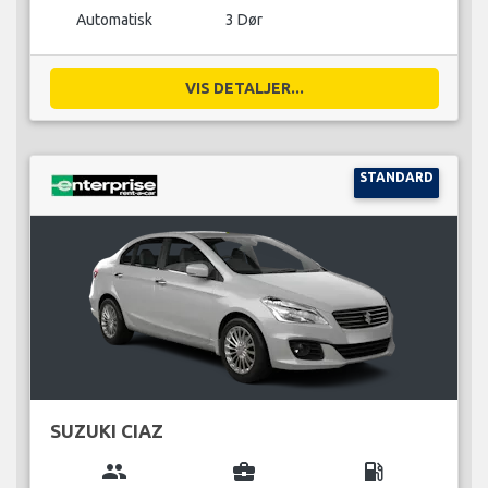
Automatisk
3 Dør
VIS DETALJER...
STANDARD
SUZUKI CIAZ
group
business_center
local_gas_station