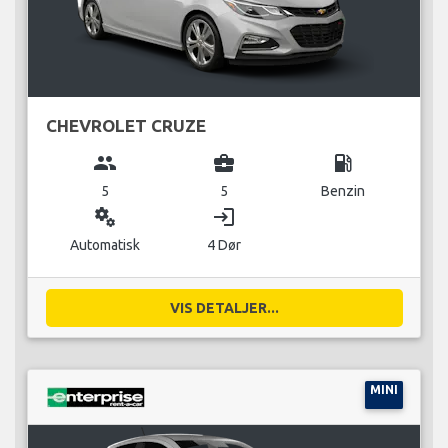
CHEVROLET CRUZE
group
business_center
local_gas_station
5
5
Benzin
miscellaneous_services
login
Automatisk
4 Dør
VIS DETALJER...
MINI