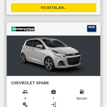
VIS DETALJER...
MINI
CHEVROLET SPARK
group
business_center
local_gas_station
4
1
Benzin
miscellaneous_services
login