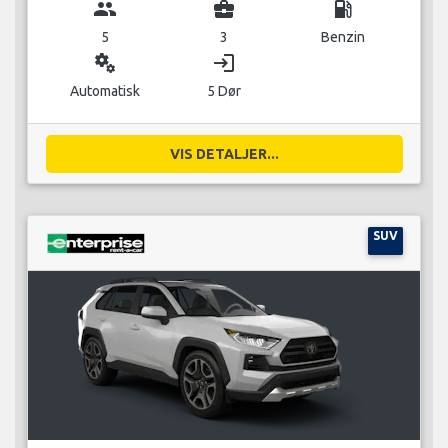
group
business_center
local_gas_station
5
3
Benzin
miscellaneous_services
login
Automatisk
5 Dør
VIS DETALJER...
SUV