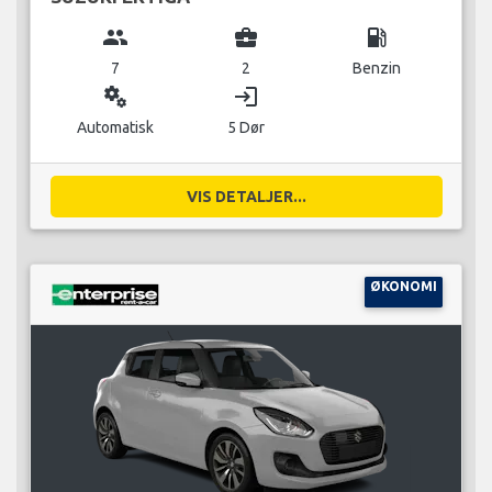
group
business_center
local_gas_station
7
2
Benzin
miscellaneous_services
login
Automatisk
5 Dør
VIS DETALJER...
ØKONOMI