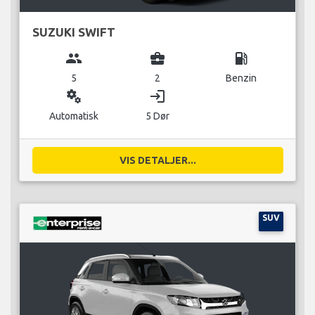
SUZUKI SWIFT
group
business_center
local_gas_station
5
2
Benzin
miscellaneous_services
login
Automatisk
5 Dør
VIS DETALJER...
SUV