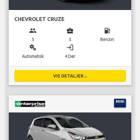
CHEVROLET CRUZE
group
business_center
local_gas_station
5
5
Benzin
miscellaneous_services
login
Automatisk
4 Dør
VIS DETALJER...
MINI