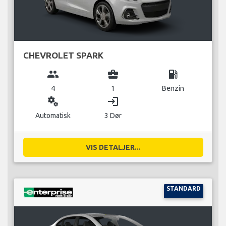
CHEVROLET SPARK
group
business_center
local_gas_station
4
1
Benzin
miscellaneous_services
login
Automatisk
3 Dør
VIS DETALJER...
STANDARD