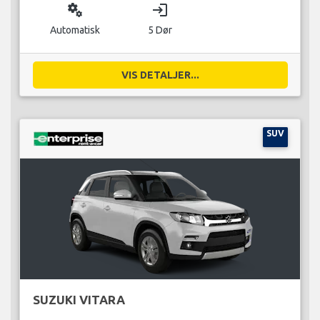
miscellaneous_services
login
Automatisk
5 Dør
VIS DETALJER...
SUV
SUZUKI VITARA