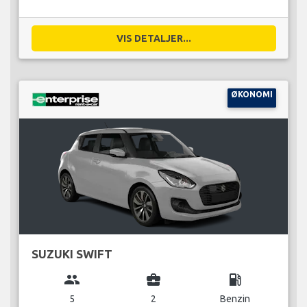
VIS DETALJER...
ØKONOMI
SUZUKI SWIFT
group
business_center
local_gas_station
5
2
Benzin