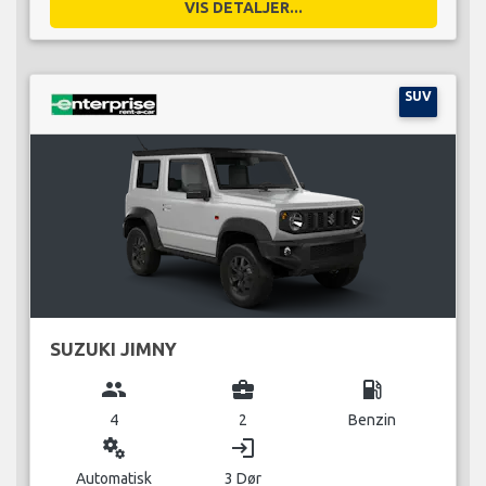
VIS DETALJER...
SUV
SUZUKI JIMNY
group
business_center
local_gas_station
4
2
Benzin
miscellaneous_services
login
Automatisk
3 Dør