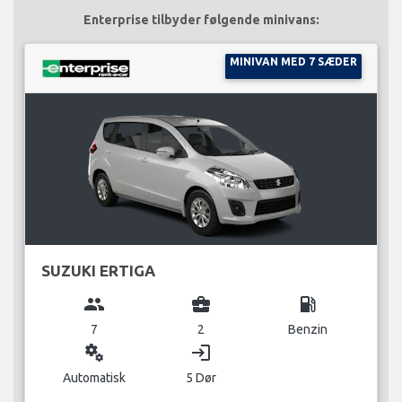
Enterprise tilbyder følgende minivans:
MINIVAN MED 7 SÆDER
SUZUKI ERTIGA
group
business_center
local_gas_station
7
2
Benzin
miscellaneous_services
login
Automatisk
5 Dør