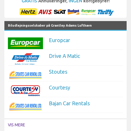
GRATIS
Annulleringer,
INGEN
kortgebyrer!
Biludlejningsselskaber på Grantley Adams Lufthavn
Europcar
Drive A Matic
Stoutes
Courtesy
Bajan Car Rentals
VIS MERE