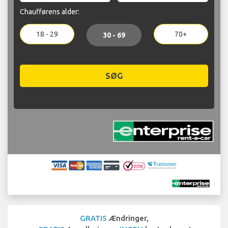
Chaufførens alder:
18 - 29
70+
30 - 69
SØG
GRATIS
Ændringer,