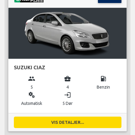
SUZUKI CIAZ
group
business_center
local_gas_station
5
4
Benzin
miscellaneous_services
login
Automatisk
5 Dør
VIS DETALJER...