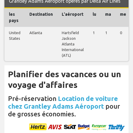
Grantley Adams Aéroport opérés par Delta Air Lines
les
Destination
L'aéroport
lu
ma
me
pays
United
Atlanta
Hartsfield
1
1
0
States
Jackson
Atlanta
International
(ATL)
Planifier des vacances ou un
voyage d'affaires
Pré-réservation
Location de voiture
chez Grantley Adams Aéroport
pour
de grosses économies.